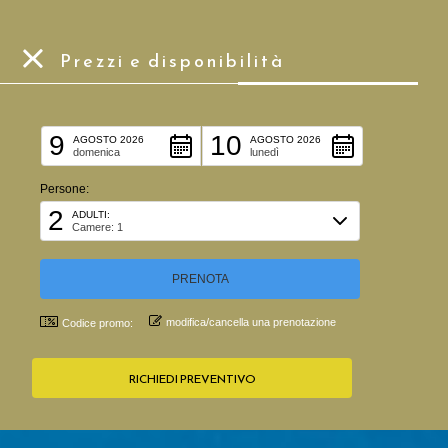
Prezzi e disponibilità
PREZZI E DISPONIBILITÀ
Data Arrivo:
Data Partenza:
9
10
AGOSTO 2026
AGOSTO 2026
domenica
lunedì
Persone:
2
ADULTI:
Camere: 1
modifica/cancella una prenotazione
Codice promo: